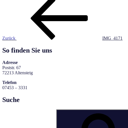
Beitragsnavigation
Beitrag
Zurück
IMG_4171
So finden Sie uns
Adresse
Poststr. 67
72213 Altensteig
Telefon
07453 – 3331
Suche
Suchen
nach: