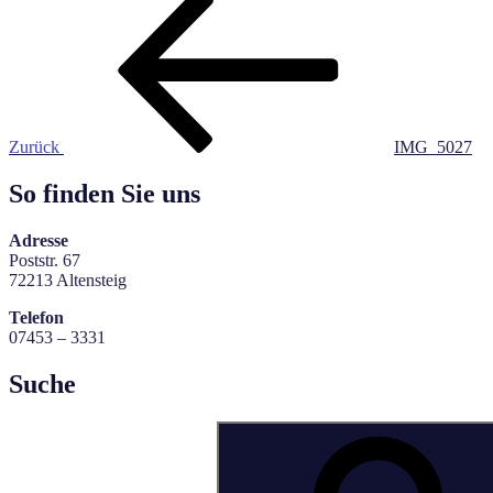
Beitragsnavigation
Beitrag
Zurück
IMG_5027
So finden Sie uns
Adresse
Poststr. 67
72213 Altensteig
Telefon
07453 – 3331
Suche
Suchen
nach: