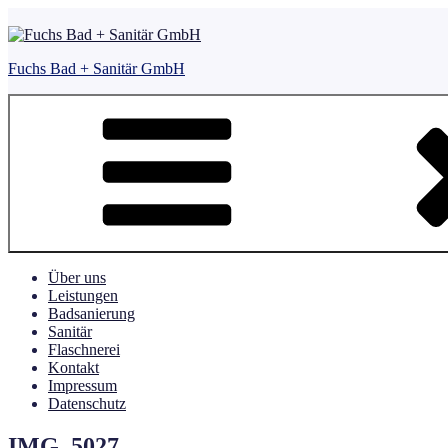
Zum
Inhalt
springen
Fuchs Bad + Sanitär GmbH
Über uns
Leistungen
Badsanierung
Sanitär
Flaschnerei
Kontakt
Impressum
Datenschutz
IMG_5027